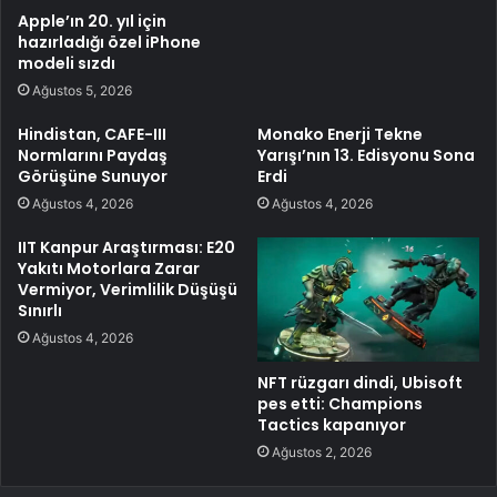
Apple’ın 20. yıl için
hazırladığı özel iPhone
modeli sızdı
Ağustos 5, 2026
Hindistan, CAFE-III
Monako Enerji Tekne
Normlarını Paydaş
Yarışı’nın 13. Edisyonu Sona
Görüşüne Sunuyor
Erdi
Ağustos 4, 2026
Ağustos 4, 2026
IIT Kanpur Araştırması: E20
Yakıtı Motorlara Zarar
Vermiyor, Verimlilik Düşüşü
Sınırlı
Ağustos 4, 2026
NFT rüzgarı dindi, Ubisoft
pes etti: Champions
Tactics kapanıyor
Ağustos 2, 2026