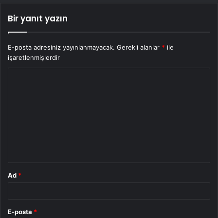
Bir yanıt yazın
E-posta adresiniz yayınlanmayacak.
Gerekli alanlar
*
ile
işaretlenmişlerdir
Y
o
r
u
m
*
Ad
*
E-posta
*