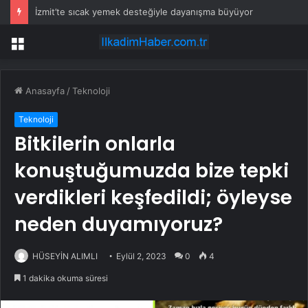
İzmit’te sıcak yemek desteğiyle dayanışma büyüyor
Menü
Anasayfa
/
Teknoloji
Teknoloji
Bitkilerin onlarla
konuştuğumuzda bize tepki
verdikleri keşfedildi; öyleyse
neden duyamıyoruz?
HÜSEYİN ALIMLI
Eylül 2, 2023
0
4
1 dakika okuma süresi