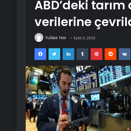
ABD’deki tarım 
verilerine çevril
TUĞBA TAN
Eylül 3, 2023
Facebook
Twitter
LinkedIn
Tumblr
Pinterest
Reddit