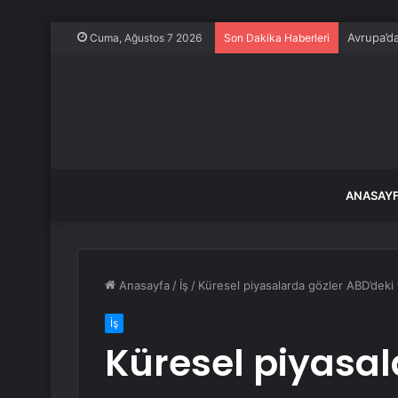
Avrupa’da
Cuma, Ağustos 7 2026
Son Dakika Haberleri
ANASAY
Anasayfa
/
İş
/
Küresel piyasalarda gözler ABD’deki t
İş
Küresel piyasal