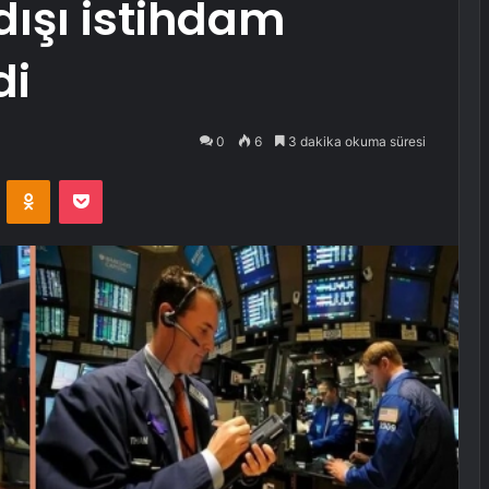
dışı istihdam
di
0
6
3 dakika okuma süresi
VKontakte
Odnoklassniki
Pocket