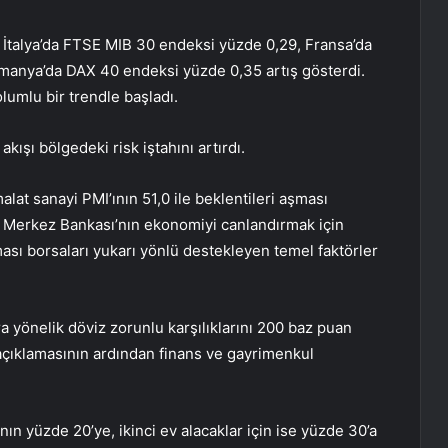
 İtalya’da FTSE MIB 30 endeksi yüzde 0,29, Fransa’da
manya’da DAX 40 endeksi yüzde 0,35 artış gösterdi.
lumlu bir trendle başladı.
ışı bölgedeki risk iştahını artırdı.
lat sanayi PMI’ının 51,0 ile beklentileri aşması
n Merkez Bankası’nın ekonomiyi canlandırmak için
ması borsaları yukarı yönlü destekleyen temel faktörler
a yönelik döviz zorunlu karşılıklarını 200 baz puan
açıklamasının ardından finans ve gayrimenkul
ın yüzde 20’ye, ikinci ev alacaklar için ise yüzde 30’a