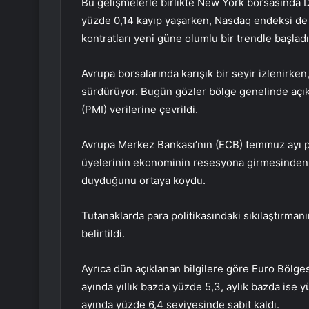
Bu gelişmelerle birlikte New York borsasında
yüzde 0,14 kayıp yaşarken, Nasdaq endeksi de 
kontratları yeni güne olumlu bir trendle başladı
Avrupa borsalarında karışık bir seyir izlenirke
sürdürüyor. Bugün gözler bölge genelinde açık
(PMI) verilerine çevrildi.
Avrupa Merkez Bankası’nın (ECB) temmuz ayı par
üyelerinin ekonominin resesyona girmesinde
duyduğunu ortaya koydu.
Tutanaklarda para politikasındaki sıkılaştırma
belirtildi.
Ayrıca dün açıklanan bilgilere göre Euro Bölges
ayında yıllık bazda yüzde 5,3, aylık bazda ise y
ayında yüzde 6,4 seviyesinde sabit kaldı.