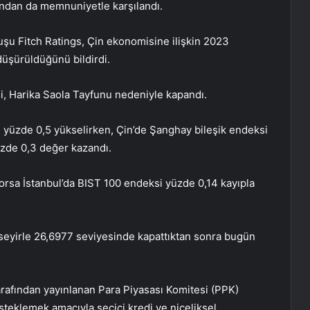
fından da memnuniyetle karşılandı.
uşu Fitch Ratings, Çin ekonomisine ilişkin 2023
üşürüldüğünü bildirdi.
 Harika Saola Tayfunu nedeniyle kapandı.
yüzde 0,5 yükselirken, Çin’de Şanghay bileşik endeksi
zde 0,3 değer kazandı.
orsa İstanbul’da BIST 100 endeksi yüzde 0,14 kayıpla
 seyirle 26,6977 seviyesinde kapattıktan sonra bugün
afından yayınlanan Para Piyasası Komitesi (PPK)
esteklemek amacıyla seçici kredi ve niceliksel