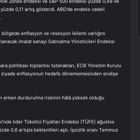
 Dow Jones endeksi ve S&P 500 endeksi yüzde 0,48 ve
yüzde 0,11 artış gösterdi. ABD’de endeks vadeli
.
n, bölgede enflasyon ve resesyon ikilemi varlığını
lanacak imalat sanayi Satınalma Yöneticileri Endeksi
a politikası toplantısı tutanakları, ECB Yönetim Kurulu
n ziyade enflasyonun hedefe dönememesinden endişe
nın erken durdurulma riskinin hâlâ yüksek olduğu
i’nde lider Tüketici Fiyatları Endeksi (TÜFE) ağustos
üzde 0,6 artışla beklentileri aştı. İşsizlik oranı Temmuz