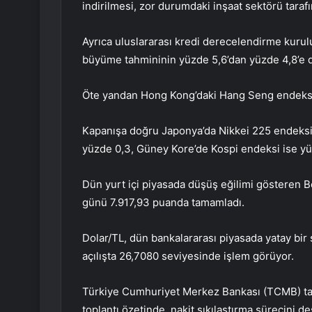
indirilmesi, zor durumdaki inşaat sektörü tara
Ayrıca uluslararası kredi derecelendirme kurul
büyüme tahmininin yüzde 5,6’dan yüzde 4,8’e d
Öte yandan Hong Kong’daki Hang Seng endeksi,
Kapanışa doğru Japonya’da Nikkei 225 endeksi 
yüzde 0,3, Güney Kore’de Kospi endeksi ise yü
Dün yurt içi piyasada düşüş eğilimi gösteren B
günü 7.917,93 puanda tamamladı.
Dolar/TL, dün bankalararası piyasada yatay bir
açılışta 26,7080 seviyesinde işlem görüyor.
Türkiye Cumhuriyet Merkez Bankası (TCMB) tar
toplantı özetinde, nakit sıkılaştırma sürecini d