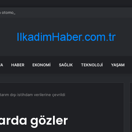
 otomobil pazarı ilk yarıda büyüdü, elektrikli araç payı arttı
FA
HABER
EKONOMI
SAĞLIK
TEKNOLOJI
YAŞAM
arım dışı istihdam verilerine çevrildi
arda gözler