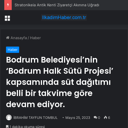
Stratonikeia Antik Kenti Ziyaretçi Akınına Uğradı
Menü
Anasayfa
/
Haber
Haber
Bodrum Belediyesi’nin
‘Bodrum Halk Sütü Projesi’
kapsamında süt dağıtımı
belli bir takvime göre
devam ediyor.
İBRAHİM TAYFUN TOMBUL
Mayıs 25, 2023
0
6
1 dakika okuma süresi