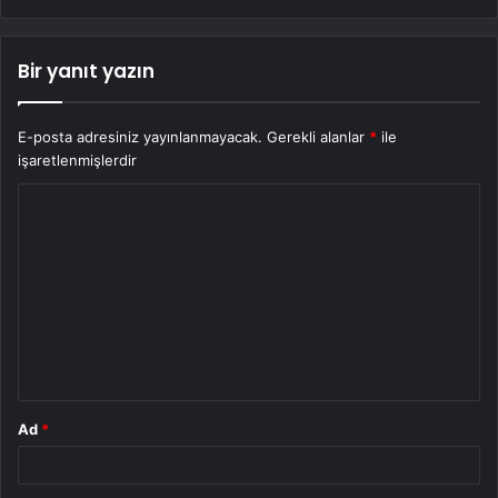
Bir yanıt yazın
E-posta adresiniz yayınlanmayacak.
Gerekli alanlar
*
ile
işaretlenmişlerdir
Y
o
r
u
m
*
Ad
*