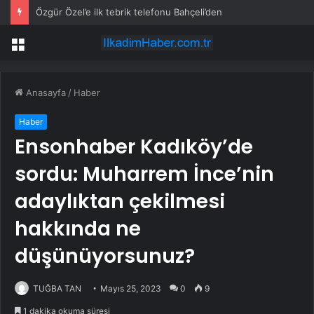
Özgür Özel’e ilk tebrik telefonu Bahçeli’den
Menü
Anasayfa
/
Haber
Haber
Ensonhaber Kadıköy’de
sordu: Muharrem İnce’nin
adaylıktan çekilmesi
hakkında ne
düşünüyorsunuz?
TUĞBA TAN
Mayıs 25, 2023
0
9
1 dakika okuma süresi