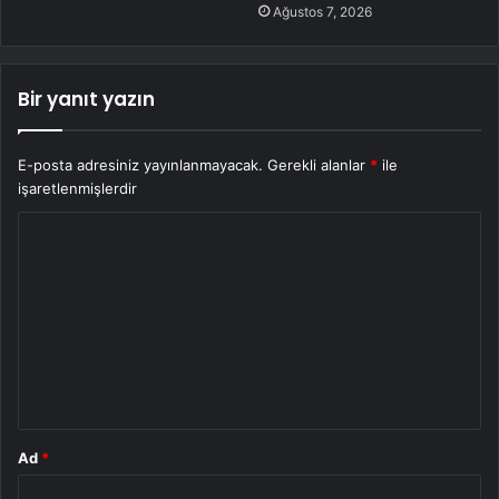
Ağustos 7, 2026
Bir yanıt yazın
E-posta adresiniz yayınlanmayacak.
Gerekli alanlar
*
ile
işaretlenmişlerdir
Y
o
r
u
m
*
Ad
*