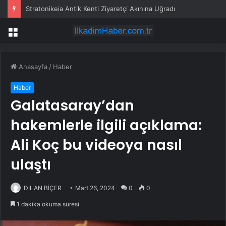
Stratonikeia Antik Kenti Ziyaretçi Akınına Uğradı
Menü
Anasayfa
/
Haber
Haber
Galatasaray’dan
hakemlerle ilgili açıklama:
Ali Koç bu videoya nasıl
ulaştı
DİLAN BİÇER
Mart 26, 2024
0
0
1 dakika okuma süresi