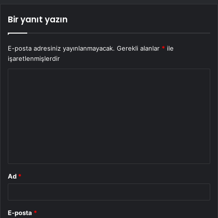
Bir yanıt yazın
E-posta adresiniz yayınlanmayacak.
Gerekli alanlar
*
ile
işaretlenmişlerdir
Y
o
r
u
m
*
Ad
*
E-posta
*