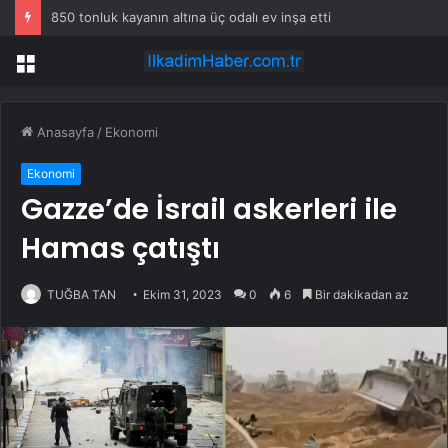
850 tonluk kayanın altına üç odalı ev inşa etti
Menü
Anasayfa
/
Ekonomi
Ekonomi
Gazze’de İsrail askerleri ile
Hamas çatıştı
TUĞBA TAN
Ekim 31, 2023
0
6
Bir dakikadan az