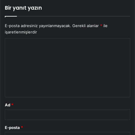
Bir yanıt yazın
E-posta adresiniz yayınlanmayacak.
Gerekli alanlar
*
ile
işaretlenmişlerdir
Y
o
r
u
m
*
Ad
*
E-posta
*