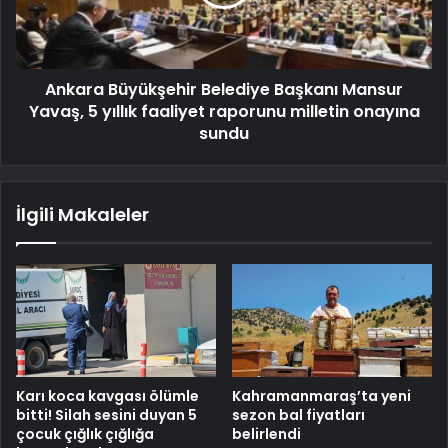
Ankara Büyükşehir Belediye Başkanı Mansur
Yavaş, 5 yıllık faaliyet raporunu milletin onayına
sundu
İlgili Makaleler
Karı koca kavgası ölümle
Kahramanmaraş’ta yeni
bitti! Silah sesini duyan 5
sezon bal fiyatları
çocuk çığlık çığlığa
belirlendi