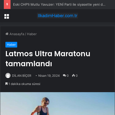
Karı koca kavgası ölümle bitti! Silah sesini duyan 5 çocuk çığlık çığlığa komşulara koştu
Menü
Anasayfa
/
Haber
Haber
Latmos Ultra Maratonu
tamamlandı
DİLAN BİÇER
Nisan 19, 2024
0
0
1 dakika okuma süresi