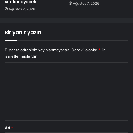
verilemeyecek
Ağustos 7, 2026
Ağustos 7, 2026
Bir yanıt yazın
E-posta adresiniz yayınlanmayacak.
Gerekli alanlar
*
ile
işaretlenmişlerdir
Y
o
r
u
m
*
Ad
*