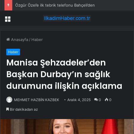
Özgür Özel’e ilk tebrik telefonu Bahçeli’den
Menü
Anasayfa
/
Haber
Haber
Manisa Şehzadeler’den
Başkan Durbay’ın sağlık
durumuna ilişkin açıklama
MEHMET HAZBİN KAZBEK
Aralık 4, 2025
0
0
Bir dakikadan az