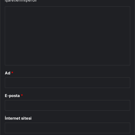
Y
o
r
u
m
*
Ad
*
E-posta
*
İnternet sitesi