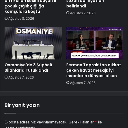
bitti! Silah sesini duyan 5
sezon bal fiyatları
çocuk çığlık çığlığa
belirlendi
komşulara koştu
Ağustos 7, 2026
Ağustos 8, 2026
Osmaniye’de 3 Şüpheli
Ferman Toprak’tan dikkat
Silahlarla Tutuklandı
çeken hayat mesajı: İyi
insanların dünyası olsun
Ağustos 7, 2026
Ağustos 7, 2026
Bir yanıt yazın
E-posta adresiniz yayınlanmayacak.
Gerekli alanlar
*
ile
işaretlenmişlerdir