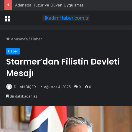
Adana’da Huzur ve Güven Uygulaması
Menü
Anasayfa
/
Haber
Haber
Starmer’dan Filistin Devleti
Mesajı
DİLAN BİÇER
Ağustos 4, 2025
0
0
Bir dakikadan az