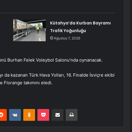
Kütahya’da Kurban Bayramı
Trafik Yoğunluğu
Ağustos 7, 2026
 günü Burhan Felek Voleybol Salonu’nda oynanacak.
 da kazanan Türk Hava Yolları, 16. Finalde İsviçre ekibi
le Florange takımını eledi.
erest
Reddit
VKontakte
Odnoklassniki
Pocket
E-Posta ile paylaş
Yazdır