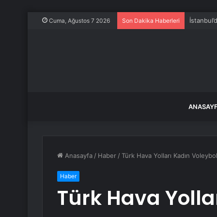
İstanbul’
Cuma, Ağustos 7 2026
Son Dakika Haberleri
ANASAY
Anasayfa
/
Haber
/
Türk Hava Yolları Kadın Voleybo
Haber
Türk Hava Yolla