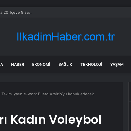
da 20 ilçeye 9 saat elektrik verilemeyecek
FA
HABER
EKONOMI
SAĞLIK
TEKNOLOJI
YAŞAM
l Takımı yarın e-work Busto Arsizio’yu konuk edecek
rı Kadın Voleybol