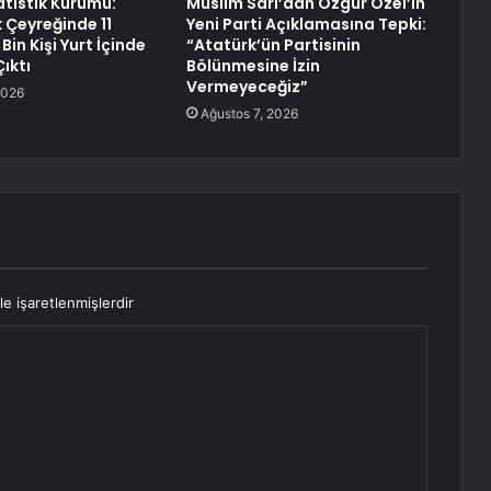
atistik Kurumu:
Müslim Sarı’dan Özgür Özel’in
k Çeyreğinde 11
Yeni Parti Açıklamasına Tepki:
Bin Kişi Yurt İçinde
“Atatürk’ün Partisinin
ıktı
Bölünmesine İzin
Vermeyeceğiz”
2026
Ağustos 7, 2026
le işaretlenmişlerdir