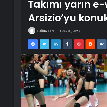
Takımı yarın e-
Arsizio’yu konu
TUĞBA TAN
Ocak 31, 2023
Facebook
Twitter
LinkedIn
Tumblr
Pinterest
Reddit