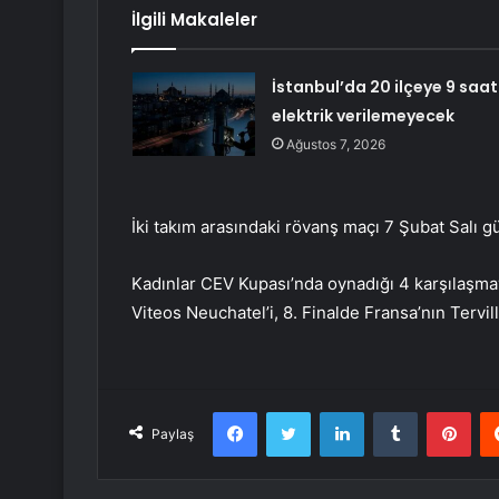
İlgili Makaleler
İstanbul’da 20 ilçeye 9 saat
elektrik verilemeyecek
Ağustos 7, 2026
İki takım arasındaki rövanş maçı 7 Şubat Salı
Kadınlar CEV Kupası’nda oynadığı 4 karşılaşmayı
Viteos Neuchatel’i, 8. Finalde Fransa’nın Tervil
Facebook
Twitter
LinkedIn
Tumblr
Pint
Paylaş