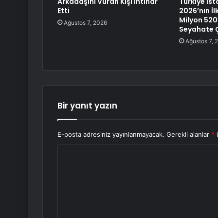
Arkadaşını Vuran Kişi İntihar
Türkiye İst
Etti
2026’nın İl
Milyon 520 
Ağustos 7, 2026
Seyahate Ç
Ağustos 7, 
Bir yanıt yazın
E-posta adresiniz yayınlanmayacak.
Gerekli alanlar
*
i
Y
o
r
u
m