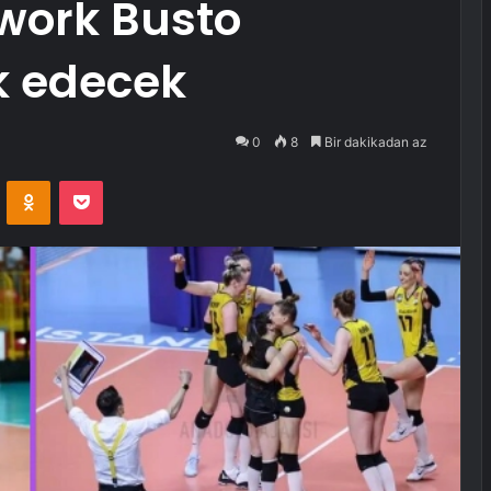
work Busto
k edecek
0
8
Bir dakikadan az
VKontakte
Odnoklassniki
Pocket