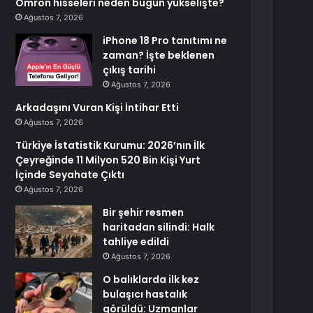
Omron hisseleri neden bugün yükselişte?
Ağustos 7, 2026
iPhone 18 Pro tanıtımı ne
zaman? İşte beklenen
çıkış tarihi
Ağustos 7, 2026
Arkadaşını Vuran Kişi İntihar Etti
Ağustos 7, 2026
Türkiye İstatistik Kurumu: 2026’nın İlk
Çeyreğinde 11 Milyon 520 Bin Kişi Yurt
İçinde Seyahate Çıktı
Ağustos 7, 2026
Bir şehir resmen
haritadan silindi: Halk
tahliye edildi
Ağustos 7, 2026
O balıklarda ilk kez
bulaşıcı hastalık
görüldü: Uzmanlar