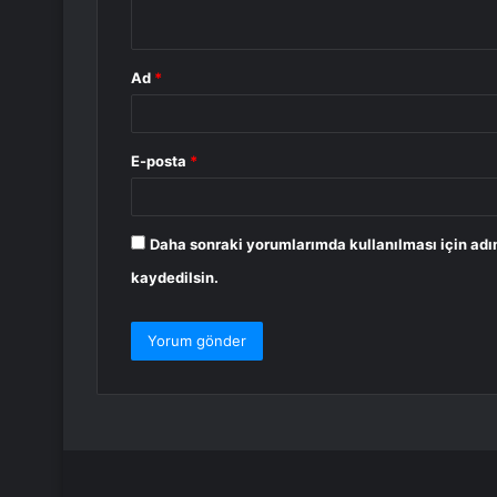
*
Ad
*
E-posta
*
Daha sonraki yorumlarımda kullanılması için adı
kaydedilsin.