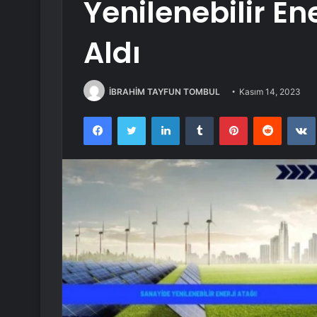
Yenilenebilir Ene
Aldı
İBRAHİM TAYFUN TOMBUL
Kasım 14, 2023
Facebook
Twitter
LinkedIn
Tumblr
Pinterest
Reddit