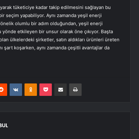
yarak tüketiciye kadar takip edilmesini sağlayan bu
 bir seçim yapabiliyor. Aynı zamanda yeşil enerji
yönelik olumlu bir adım olduğundan, yeşil enerji
lu yönde etkileyen bir unsur olarak öne çıkıyor. Başta
lan ülkelerdeki şirketler, satın aldıkları ürünleri üreten
ını şart koşarken, aynı zamanda çeşitli avantajlar da
erest
Reddit
VKontakte
Odnoklassniki
Pocket
E-Posta ile paylaş
Yazdır
BUL