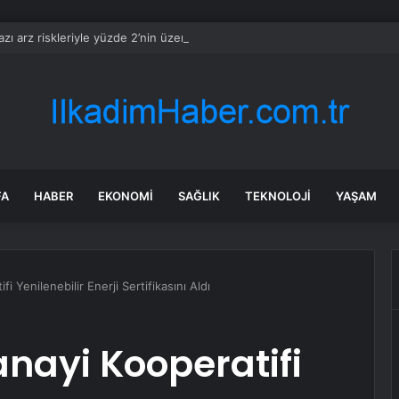
zı arz riskleriyle yüzde 2’nin üzerinde yükseldi
FA
HABER
EKONOMI
SAĞLIK
TEKNOLOJI
YAŞAM
i Yenilenebilir Enerji Sertifikasını Aldı
nayi Kooperatifi