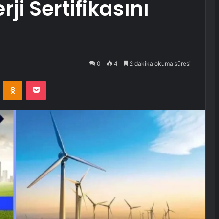
rji Sertifikasını
0
4
2 dakika okuma süresi
VKontakte
Odnoklassniki
Pocket