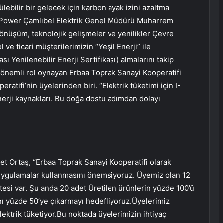
ülebilir bir gelecek için karbon ayak izini azaltma
CK Power Çamlıbel Elektrik Genel Müdürü Muharrem
 dönüşüm, teknolojik gelişmeler ve yenilikler Çevre
ve ticari müşterilerimizin “Yeşil Enerji” ile
sı Yenilenebilir Enerji Sertifikası) almalarını takip
 önemli rol oynayan Erbaa Toprak Sanayi Kooperatifi
atifi’nin üyelerinden biri. “Elektrik tüketimi için I-
erji kaynakları. Bu doğa dostu adımdan dolayı
et Ortaş, “Erbaa Toprak Sanayi Kooperatifi olarak
 uygulamalar kullanmasını önemsiyoruz. Üyemiz olan 12
itesi var. Şu anda 20 adet Üretilen ürünlerin yüzde 100’ü
nı yüzde 50’ye çıkarmayı hedefliyoruz.Üyelerimiz
lektrik tüketiyor.Bu noktada üyelerimizin ihtiyaç