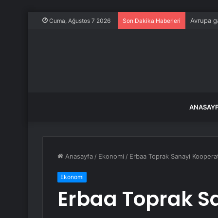
Avrupa ga
Cuma, Ağustos 7 2026
Son Dakika Haberleri
ANASAY
Anasayfa
/
Ekonomi
/
Erbaa Toprak Sanayi Kooperatif
Ekonomi
Erbaa Toprak Sa