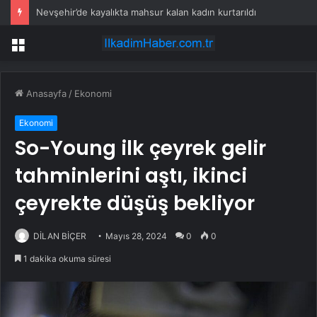
Nevşehir’de kayalıkta mahsur kalan kadın kurtarıldı
Menü
Anasayfa
/
Ekonomi
Ekonomi
So-Young ilk çeyrek gelir
tahminlerini aştı, ikinci
çeyrekte düşüş bekliyor
DİLAN BİÇER
Mayıs 28, 2024
0
0
1 dakika okuma süresi