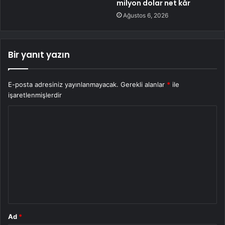
milyon dolar net kâr
Ağustos 6, 2026
Bir yanıt yazın
E-posta adresiniz yayınlanmayacak.
Gerekli alanlar
*
ile
işaretlenmişlerdir
Y
o
r
u
m
*
Ad
*