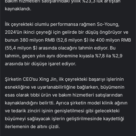
bakım hizmetleri satışlarındaki yıllık %23,3’lük artıştan
kaynaklandı.
İlk çeyrekteki olumlu performansa rağmen So-Young,
2024’ün ikinci çeyreği için gelirde bir düşüş öngörüyor ve
bunun 380 milyon RMB (52,6 milyon $) ile 400 milyon RMB
(55,4 milyon $) arasında olacağını tahmin ediyor. Bu
tahmin, geçen yılın aynı dönemine kıyasla %7,8 ila %2,9
arasında bir düşüşe işaret ediyor.
Şirketin CEO’su Xing Jin, ilk çeyrekteki başarıyı işlerinin
esnekliğine ve uyarlanabilirliğine bağlarken, büyümenin
esas olarak tıbbi ürün ve bakım hizmetleri satışlarından
kaynaklandığını belirtti. Ayrıca şirketin model klinik ağının
ve tedarik zinciri işinin genişletilmesi gibi gelecekteki
büyümeyi sağlayacak işlerin geliştirilmesinde kaydettiği
ilerlemenin de altını çizdi.